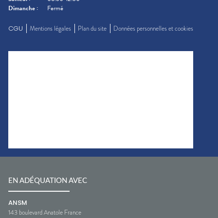
Dimanche
:
Fermé
CGU
Mentions légales
Plan du site
Données personnelles et cookies
EN ADÉQUATION AVEC
ANSM
143 boulevard Anatole France