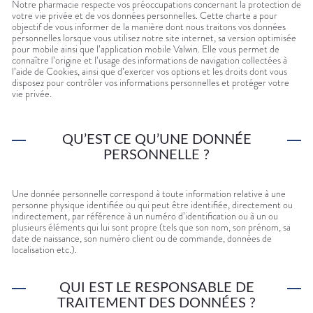
Notre pharmacie respecte vos préoccupations concernant la protection de
DISPOSITIFS
PROGRAMME
PHARMACIES
votre vie privée et de vos données personnelles. Cette charte a pour
MÉDICAUX
DE FIDÉLITÉ
DE GARDE
objectif de vous informer de la manière dont nous traitons vos données
VOTRE
personnelles lorsque vous utilisez notre site internet, sa version optimisée
APPLICATION
pour mobile ainsi que l’application mobile Valwin. Elle vous permet de
DE SANTÉ
connaître l’origine et l’usage des informations de navigation collectées à
l’aide de Cookies, ainsi que d’exercer vos options et les droits dont vous
disposez pour contrôler vos informations personnelles et protéger votre
vie privée.
QU’EST CE QU’UNE DONNÉE
PERSONNELLE ?
Une donnée personnelle correspond à toute information relative à une
personne physique identifiée ou qui peut être identifiée, directement ou
indirectement, par référence à un numéro d’identification ou à un ou
plusieurs éléments qui lui sont propre (tels que son nom, son prénom, sa
date de naissance, son numéro client ou de commande, données de
localisation etc.).
QUI EST LE RESPONSABLE DE
TRAITEMENT DES DONNÉES ?