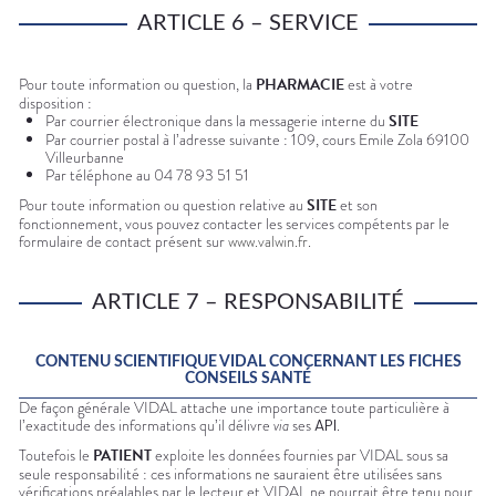
ARTICLE 6 – SERVICE
Pour toute information ou question, la
PHARMACIE
est à votre
disposition :
Par courrier électronique dans la messagerie interne du
SITE
Par courrier postal à l’adresse suivante : 109, cours Emile Zola 69100
Villeurbanne
Par téléphone au 04 78 93 51 51
Pour toute information ou question relative au
SITE
et son
fonctionnement, vous pouvez contacter les services compétents par le
formulaire de contact présent sur
www.valwin.fr
.
ARTICLE 7 – RESPONSABILITÉ
CONTENU SCIENTIFIQUE
VIDAL
CONCERNANT LES FICHES
CONSEILS SANTÉ
De façon générale
VIDAL
attache une importance toute particulière à
l’exactitude des informations qu’il délivre
via
ses
API
.
Toutefois le
PATIENT
exploite les données fournies par
VIDAL
sous sa
seule responsabilité : ces informations ne sauraient être utilisées sans
vérifications préalables par le lecteur et
VIDAL
ne pourrait être tenu pour