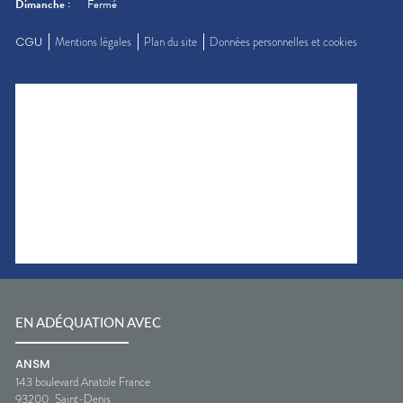
Dimanche
:
Fermé
CGU
Mentions légales
Plan du site
Données personnelles et cookies
EN ADÉQUATION AVEC
ANSM
143 boulevard Anatole France
93200
Saint-Denis