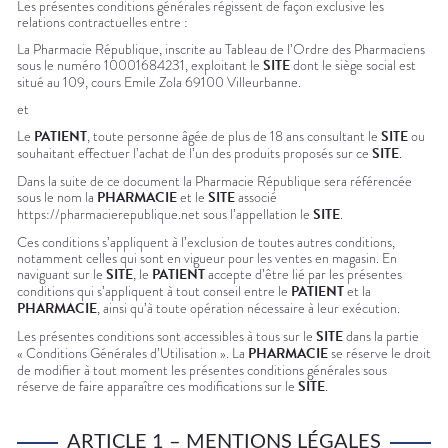
Les présentes conditions générales régissent de façon exclusive les
DISPOSITIFS
PROGRAMME
PHARMACIES
relations contractuelles entre :
MÉDICAUX
DE FIDÉLITÉ
DE GARDE
La Pharmacie République, inscrite au Tableau de l’Ordre des Pharmaciens
VOTRE
APPLICATION
sous le numéro 10001684231, exploitant le
SITE
dont le siège social est
DE SANTÉ
situé au 109, cours Emile Zola 69100 Villeurbanne.
et
Le
PATIENT
, toute personne âgée de plus de 18 ans consultant le
SITE
ou
souhaitant effectuer l’achat de l’un des produits proposés sur ce
SITE
.
Dans la suite de ce document la Pharmacie République sera référencée
sous le nom la
PHARMACIE
et le
SITE
associé
https://pharmacierepublique.net sous l’appellation le
SITE
.
Ces conditions s’appliquent à l’exclusion de toutes autres conditions,
notamment celles qui sont en vigueur pour les ventes en magasin. En
naviguant sur le
SITE
, le
PATIENT
accepte d’être lié par les présentes
conditions qui s’appliquent à tout conseil entre le
PATIENT
et la
PHARMACIE
, ainsi qu’à toute opération nécessaire à leur exécution.
Les présentes conditions sont accessibles à tous sur le
SITE
dans la partie
« Conditions Générales d’Utilisation ». La
PHARMACIE
se réserve le droit
de modifier à tout moment les présentes conditions générales sous
réserve de faire apparaître ces modifications sur le
SITE
.
ARTICLE 1 – MENTIONS LÉGALES